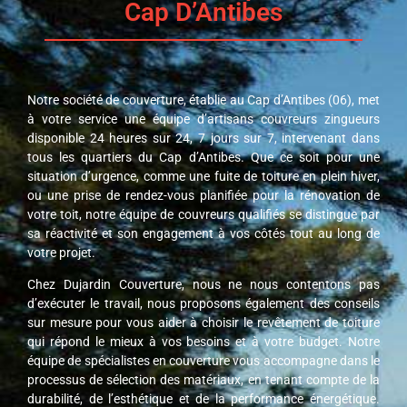
Cap D’Antibes
Notre société de couverture, établie au Cap d’Antibes (06), met
à votre service une équipe d’artisans couvreurs zingueurs
disponible 24 heures sur 24, 7 jours sur 7, intervenant dans
tous les quartiers du Cap d’Antibes. Que ce soit pour une
situation d’urgence, comme une fuite de toiture en plein hiver,
ou une prise de rendez-vous planifiée pour la rénovation de
votre toit, notre équipe de couvreurs qualifiés se distingue par
sa réactivité et son engagement à vos côtés tout au long de
votre projet.
Chez Dujardin Couverture, nous ne nous contentons pas
d’exécuter le travail, nous proposons également des conseils
sur mesure pour vous aider à choisir le revêtement de toiture
qui répond le mieux à vos besoins et à votre budget. Notre
équipe de spécialistes en couverture vous accompagne dans le
processus de sélection des matériaux, en tenant compte de la
durabilité, de l’esthétique et de la performance énergétique.