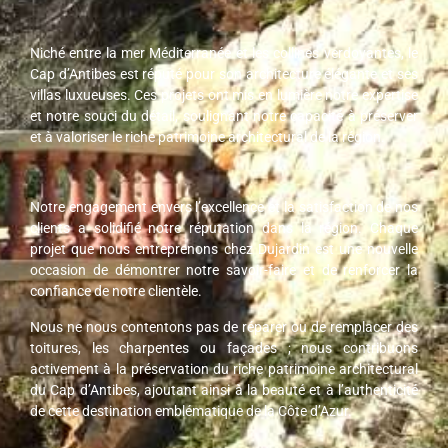
Niché entre la mer Méditerranée et les collines verdoyantes, le
Cap d’Antibes est réputé pour son architecture élégante et ses
villas luxueuses. Ces projets ont mis en lumière notre expertise
et notre souci du détail, soulignant notre capacité à préserver
et à valoriser le riche patrimoine architectural de la région.
Notre engagement envers l’excellence et la satisfaction de nos
clients a solidifié notre réputation dans la région. Chaque
projet que nous entreprenons chez Dujardin est une nouvelle
occasion de démontrer notre savoir-faire et de renforcer la
confiance de notre clientèle.
Nous ne nous contentons pas de réparer ou de remplacer des
toitures, les charpentes ou façades ; nous contribuons
activement à la préservation du riche patrimoine architectural
du Cap d’Antibes, ajoutant ainsi à la beauté et à l’authenticité
de cette destination emblématique de la Côte d’Azur.