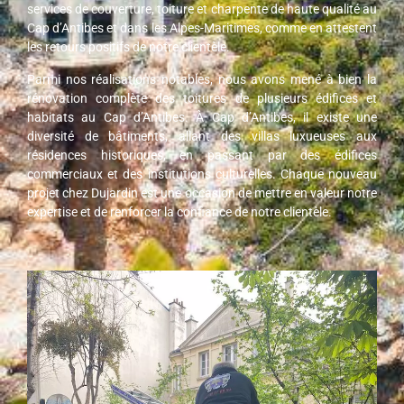
services de couverture, toiture et charpente de haute qualité au
Cap d’Antibes et dans les Alpes-Maritimes, comme en attestent
les retours positifs de notre clientèle.
Parmi nos réalisations notables, nous avons mené à bien la
rénovation complète des toitures de plusieurs édifices et
habitats au Cap d’Antibes. À Cap d’Antibes, il existe une
diversité de bâtiments, allant des villas luxueuses aux
résidences historiques, en passant par des édifices
commerciaux et des institutions culturelles. Chaque nouveau
projet chez Dujardin est une occasion de mettre en valeur notre
expertise et de renforcer la confiance de notre clientèle.