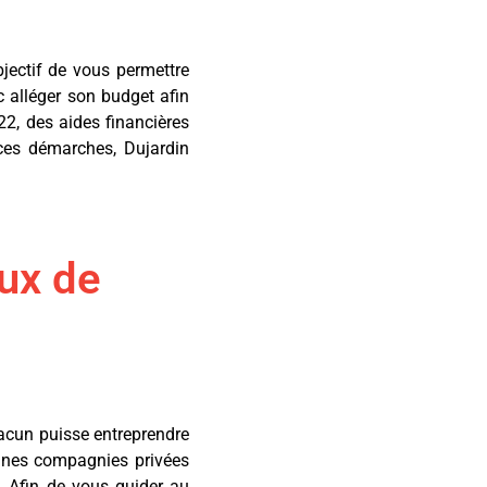
bjectif de vous permettre
c alléger son budget afin
22, des aides financières
 ces démarches, Dujardin
aux de
hacun puisse entreprendre
aines compagnies privées
. Afin de vous guider au