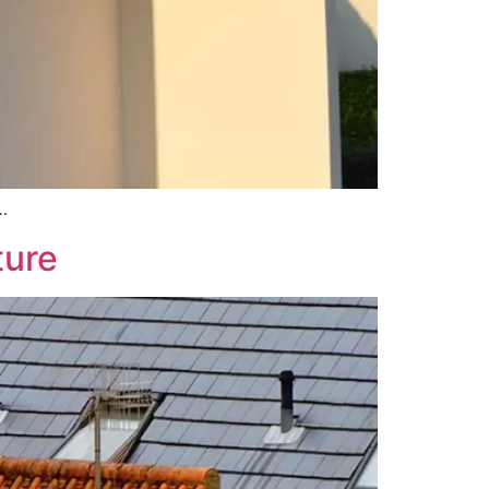
…
ture