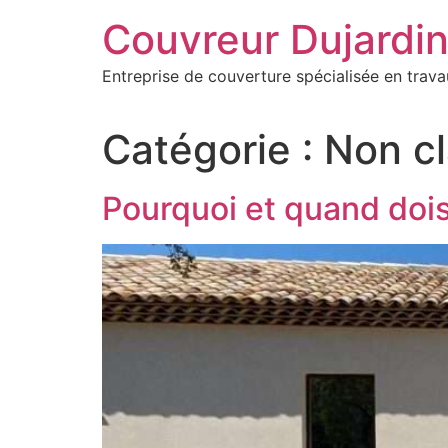
Aller
Couvreur Dujardi
au
contenu
Entreprise de couverture spécialisée en trava
Catégorie :
Non c
Pourquoi et quand dois